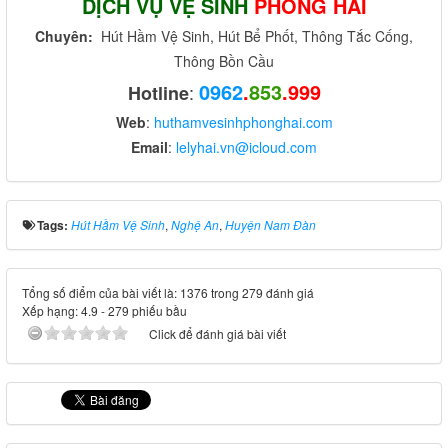
DỊCH VỤ VỆ SINH
PHONG HẢI
Chuyên:
Hút Hầm Vệ Sinh, Hút Bể Phốt, Thông Tắc Cống,
Thông Bồn Cầu
0962
.
853
.999
:
Hotline
Web
:
huthamvesinhphonghai.com
Email
:
lelyhai.vn@icloud.com
Tags:
Hút Hầm Vệ Sinh
,
Nghệ An
,
Huyện Nam Đàn
Tổng số điểm của bài viết là: 1376 trong 279 đánh giá
Xếp hạng:
4.9
-
279
phiếu bầu
Click để đánh giá bài viết