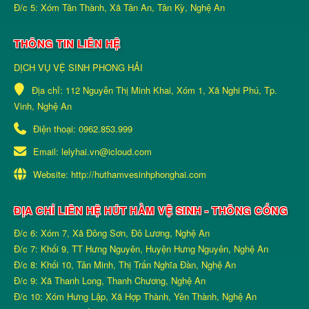
Đ/c 5: Xóm Tân Thành, Xã Tân An, Tân Kỳ, Nghệ An
THÔNG TIN LIÊN HỆ
DỊCH VỤ VỆ SINH PHONG HẢI
Địa chỉ:
112 Nguyễn Thị Minh Khai, Xóm 1, Xã Nghi Phú, Tp.
Vinh, Nghệ An
Điện thoại:
0962.853.999
Email:
lelyhai.vn@icloud.com
Website:
http://huthamvesinhphonghai.com
ĐỊA CHỈ LIÊN HỆ HÚT HẦM VỆ SINH - THÔNG CỐNG
Đ/c 6: Xóm 7, Xã Đông Sơn, Đô Lương, Nghệ An
Đ/c 7: Khối 9, TT Hưng Nguyên, Huyện Hưng Nguyên, Nghệ An
Đ/c 8: Khối 10, Tân Minh, Thị Trấn Nghĩa Đàn, Nghệ An
Đ/c 9: Xã Thanh Long, Thanh Chương, Nghệ An
Đ/c 10: Xóm Hưng Lập, Xã Hợp Thành, Yên Thành, Nghệ An