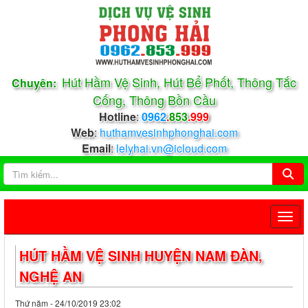
Hút Hầm Vệ Sinh, Hút Bể Phốt, Thông Tắc
Chuyên:
Cống, Thông Bồn Cầu
Hotline
:
0962
.
853
.999
Web
:
huthamvesinhphonghai.com
Email
:
lelyhai.vn@icloud.com
HÚT HẦM VỆ SINH HUYỆN NAM ĐÀN,
NGHỆ AN
Thứ năm - 24/10/2019 23:02