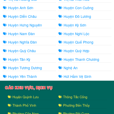
Huyện Anh Sơn
Huyện Con Cuông
Huyện Diễn Châu
Huyện Đô Lương
Huyện Hưng Nguyên
Huyện Kỳ Sơn
Huyện Nam Đàn
Huyện Nghi Lộc
Huyện Nghĩa Đàn
Huyện Quế Phong
Huyện Quỳ Châu
Huyện Quỳ Hợp
Huyện Tân Kỳ
Huyện Thanh Chương
Huyện Tương Dương
Nghệ An
Huyện Yên Thành
Hút Hầm Vệ Sinh
CÁC KHU VỰC, DỊCH VỤ
Huyện Quỳnh Lưu
Thông Tắc Cống
Thành Phố Vinh
Phường Bến Thủy
Phường Cửa Nam
Phường Đội Cung