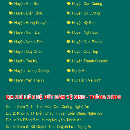
Huyện Anh Sơn
Huyện Con Cuông
Huyện Diễn Châu
Huyện Đô Lương
Huyện Hưng Nguyên
Huyện Kỳ Sơn
Huyện Nam Đàn
Huyện Nghi Lộc
Huyện Nghĩa Đàn
Huyện Quế Phong
Huyện Quỳ Châu
Huyện Quỳ Hợp
Huyện Tân Kỳ
Huyện Thanh Chương
Huyện Tương Dương
Nghệ An
Huyện Yên Thành
Hút Hầm Vệ Sinh
ĐỊA CHỈ LIÊN HỆ HÚT HẦM VỆ SINH - THÔNG CỐNG
Đ/c 1: Xóm 7, TT Thái Hòa, Con Cuông, Nghệ An
Đ/c 2: Khối 4, TT Diễn Châu, Huyện Diễn Châu, Nghệ An
Đ/c 3: Xã Đông Sơn, Hưng Nguyên, Nghệ An
Đ/c 4: Xóm 8, Xã Quỳnh Tân, Quỳnh Lưu, Nghệ An