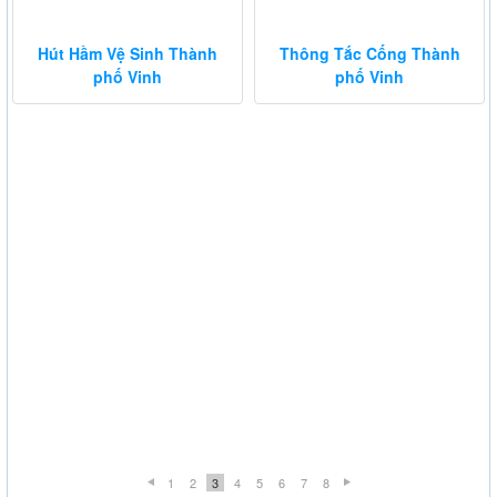
Hút Hầm Vệ Sinh Thành
Thông Tắc Cống Thành
phố Vinh
phố Vinh
1
2
3
4
5
6
7
8