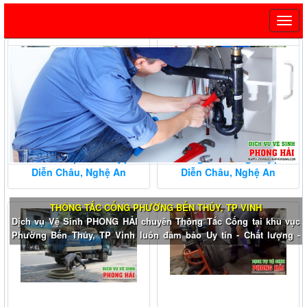
Hút Hầm Vệ Sinh Huyện
Thông Tắc Cống Huyện
Diễn Châu, Nghệ An
Diễn Châu, Nghệ An
THÔNG TẮC CỐNG PHƯỜNG BẾN THỦY, TP VINH
Dịch vụ Vệ Sinh PHONG HẢI chuyên Thông Tắc Cống tại khu vục
Phường Bến Thủy, TP Vinh luôn đảm bảo Uy tín - Chất lượng -
Nhanh - Sạch - Chuyên nghiệp sẽ làm hài lòng Quý khách!