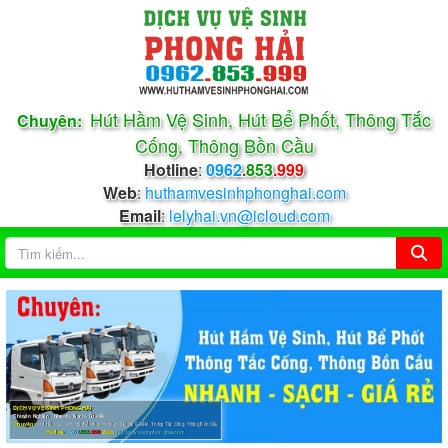
Hút Hầm Vệ Sinh, Hút Bể Phốt, Thông Tắc
Chuyên:
Cống, Thông Bồn Cầu
Hotline
:
0962
.
853
.999
Web
:
huthamvesinhphonghai.com
Email
:
lelyhai.vn@icloud.com
DỊCH VỤ VỆ SINH PHONG HẢI
Chuyên Nghiệp - Nhanh - Sạch - Giá Rẻ
Chuyên:
Hút Hầm Vệ Sinh, Hút Bể Phốt, Hút hầm Biogas Giá Rẻ, Thông Tắc Cống, Thông Bồn Cầu
Hotline
:
0962
.
853
.999
Web
:
huthamvesinhphonghai.com