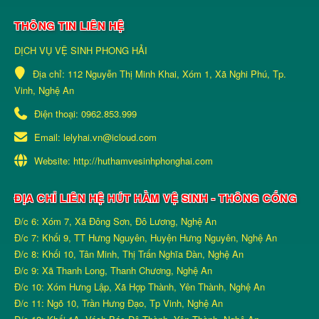
THÔNG TIN LIÊN HỆ
DỊCH VỤ VỆ SINH PHONG HẢI
Địa chỉ:
112 Nguyễn Thị Minh Khai, Xóm 1, Xã Nghi Phú, Tp.
Vinh, Nghệ An
Điện thoại:
0962.853.999
Email:
lelyhai.vn@icloud.com
Website:
http://huthamvesinhphonghai.com
ĐỊA CHỈ LIÊN HỆ HÚT HẦM VỆ SINH - THÔNG CỐNG
Đ/c 6: Xóm 7, Xã Đông Sơn, Đô Lương, Nghệ An
Đ/c 7: Khối 9, TT Hưng Nguyên, Huyện Hưng Nguyên, Nghệ An
Đ/c 8: Khối 10, Tân Minh, Thị Trấn Nghĩa Đàn, Nghệ An
Đ/c 9: Xã Thanh Long, Thanh Chương, Nghệ An
Đ/c 10: Xóm Hưng Lập, Xã Hợp Thành, Yên Thành, Nghệ An
Đ/c 11: Ngõ 10, Trần Hưng Đạo, Tp Vinh, Nghệ An