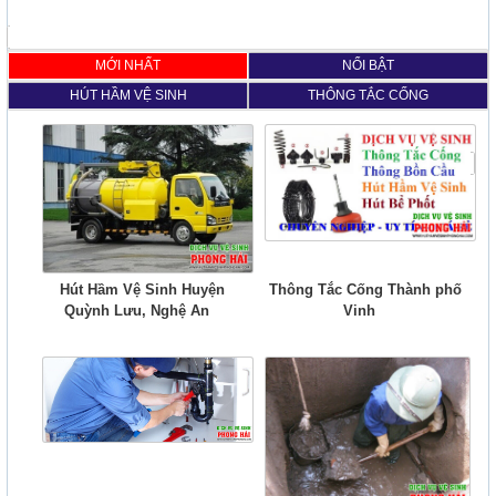
MỚI NHẤT
NỔI BẬT
HÚT HẦM VỆ SINH
THÔNG TẮC CỐNG
Hút Hầm Vệ Sinh Huyện
Thông Tắc Cống Thành phố
Quỳnh Lưu, Nghệ An
Vinh