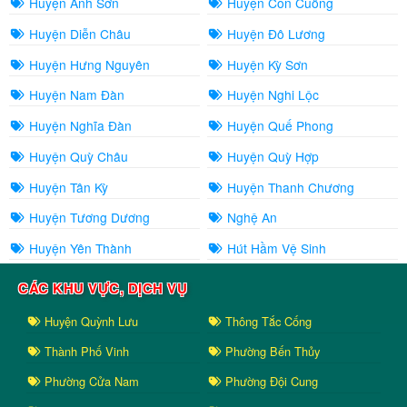
Huyện Anh Sơn
Huyện Con Cuông
Huyện Diễn Châu
Huyện Đô Lương
Huyện Hưng Nguyên
Huyện Kỳ Sơn
Huyện Nam Đàn
Huyện Nghi Lộc
Huyện Nghĩa Đàn
Huyện Quế Phong
Huyện Quỳ Châu
Huyện Quỳ Hợp
Huyện Tân Kỳ
Huyện Thanh Chương
Huyện Tương Dương
Nghệ An
Huyện Yên Thành
Hút Hầm Vệ Sinh
CÁC KHU VỰC, DỊCH VỤ
Huyện Quỳnh Lưu
Thông Tắc Cống
Thành Phố Vinh
Phường Bến Thủy
Phường Cửa Nam
Phường Đội Cung