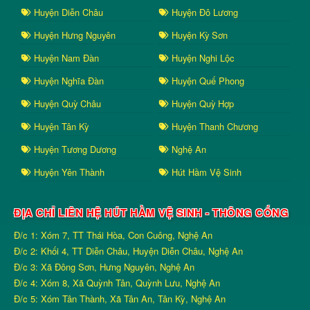
Huyện Diễn Châu
Huyện Đô Lương
Huyện Hưng Nguyên
Huyện Kỳ Sơn
Huyện Nam Đàn
Huyện Nghi Lộc
Huyện Nghĩa Đàn
Huyện Quế Phong
Huyện Quỳ Châu
Huyện Quỳ Hợp
Huyện Tân Kỳ
Huyện Thanh Chương
Huyện Tương Dương
Nghệ An
Huyện Yên Thành
Hút Hầm Vệ Sinh
ĐỊA CHỈ LIÊN HỆ HÚT HẦM VỆ SINH - THÔNG CỐNG
Đ/c 1: Xóm 7, TT Thái Hòa, Con Cuông, Nghệ An
Đ/c 2: Khối 4, TT Diễn Châu, Huyện Diễn Châu, Nghệ An
Đ/c 3: Xã Đông Sơn, Hưng Nguyên, Nghệ An
Đ/c 4: Xóm 8, Xã Quỳnh Tân, Quỳnh Lưu, Nghệ An
Đ/c 5: Xóm Tân Thành, Xã Tân An, Tân Kỳ, Nghệ An