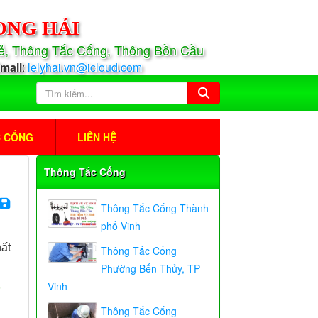
ONG HẢI
Rẻ, Thông Tắc Cống, Thông Bồn Cầu
mail
:
lelyhai.vn@icloud.com
C CỐNG
LIÊN HỆ
Thông Tắc Cống
Thông Tắc Cống Thành
phố Vinh
hất
Thông Tắc Cống
Phường Bến Thủy, TP
Vinh
P
Thông Tắc Cống