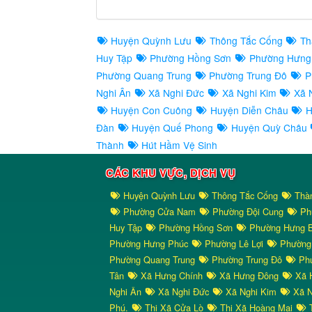
Huyện Quỳnh Lưu
Thông Tắc Cống
Th
Huy Tập
Phường Hồng Sơn
Phường Hưng
Phường Quang Trung
Phường Trung Đô
P
Nghi Ân
Xã Nghi Đức
Xã Nghi Kim
Xã N
Huyện Con Cuông
Huyện Diễn Châu
H
Đàn
Huyện Quế Phong
Huyện Quỳ Châu
Thành
Hút Hầm Vệ Sinh
CÁC KHU VỰC, DỊCH VỤ
Huyện Quỳnh Lưu
Thông Tắc Cống
Thà
Phường Cửa Nam
Phường Đội Cung
Ph
Huy Tập
Phường Hồng Sơn
Phường Hưng 
Phường Hưng Phúc
Phường Lê Lợi
Phường
Phường Quang Trung
Phường Trung Đô
Phư
Tân
Xã Hưng Chính
Xã Hưng Đông
Xã 
Nghi Ân
Xã Nghi Đức
Xã Nghi Kim
Xã N
Phú.
Thị Xã Cửa Lò
Thị Xã Hoàng Mai
T