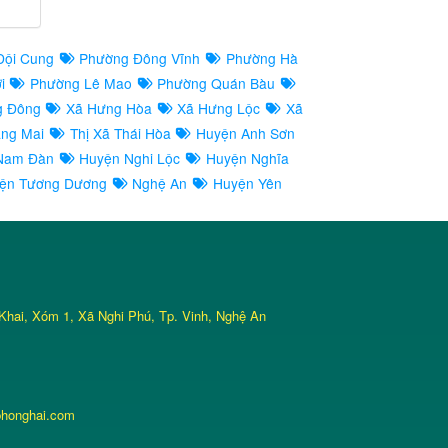
Đội Cung
Phường Đông Vĩnh
Phường Hà
ợi
Phường Lê Mao
Phường Quán Bàu
g Đông
Xã Hưng Hòa
Xã Hưng Lộc
Xã
àng Mai
Thị Xã Thái Hòa
Huyện Anh Sơn
Nam Đàn
Huyện Nghi Lộc
Huyện Nghĩa
ện Tương Dương
Nghệ An
Huyện Yên
Khai, Xóm 1, Xã Nghi Phú, Tp. Vinh, Nghệ An
phonghai.com