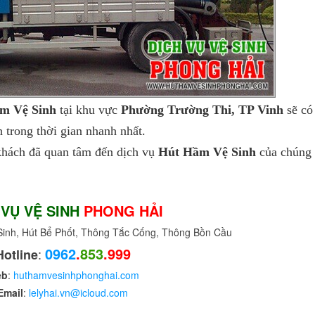
m Vệ Sinh
tại khu vực
Phường Trường Thi, TP Vinh
sẽ có
trong thời gian nhanh nhất.
hách đã quan tâm đến dịch vụ
Hút Hầm Vệ Sinh
của chúng 
 VỤ VỆ SINH
PHONG HẢI
nh, Hút Bể Phốt, Thông Tắc Cống, Thông Bồn Cầu
0962
.
853
.999
:
Hotline
eb
:
huthamvesinhphonghai.com
Email
:
lelyhai.vn@icloud.com