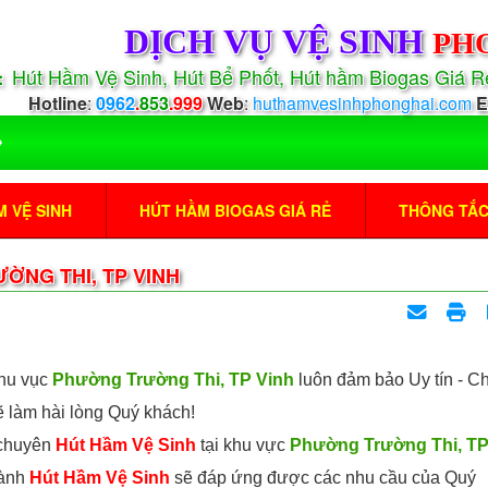
DỊCH VỤ VỆ SINH
PH
Hút Hầm Vệ Sinh, Hút Bể Phốt, Hút hầm Biogas Giá 
:
Hotline
:
0962
.
853
.999
Web
:
huthamvesinhphonghai.com
E
 VỆ SINH
HÚT HẦM BIOGAS GIÁ RẺ
THÔNG TẮ
ỜNG THI, TP VINH
khu vục
Phường Trường Thi, TP Vinh
luôn đảm bảo Uy tín - C
 làm hài lòng Quý khách!
 chuyên
Hút Hầm Vệ Sinh
tại khu vực
Phường Trường Thi, T
gành
Hút Hầm Vệ Sinh
sẽ đáp ứng được các nhu cầu của Quý