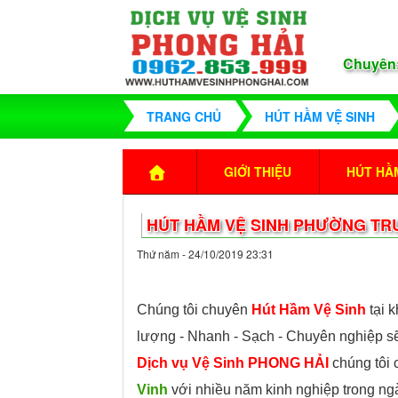
Chuyên
TRANG CHỦ
HÚT HẦM VỆ SINH
GIỚI THIỆU
HÚT HẦM
HÚT HẦM VỆ SINH PHƯỜNG TRƯ
Thứ năm - 24/10/2019 23:31
Chúng tôi chuyên
Hút Hầm Vệ Sinh
tại 
lượng - Nhanh - Sạch - Chuyên nghiệp sẽ
Dịch vụ Vệ Sinh PHONG HẢI
chúng tôi
Vinh
với nhiều năm kinh nghiệp trong n