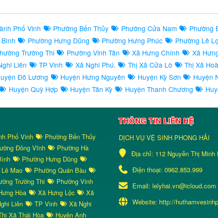
ành Phố Vinh
Phường Bến Thủy
Phường Cửa Nam
Phường 
 Bình
Phường Hưng Dũng
Phường Hưng Phúc
Phường Lê L
hường Trường Thi
Phường Vinh Tân
Xã Hưng Chính
Xã Hưn
ghi Liên
TP Vinh
Xã Nghi Phú.
Thị Xã Cửa Lò
Thị Xã Ho
uyện Đô Lương
Huyện Hưng Nguyên
Huyện Kỳ Sơn
Huyện 
Huyện Quỳ Hợp
Huyện Tân Kỳ
Huyện Thanh Chương
Huy
THÔNG TIN LIÊN HỆ
nh Phố Vinh
Phường Bến Thủy
DỊCH VỤ VỆ SINH PHONG HẢI
ường Đông Vĩnh
Phường Hà
Địa chỉ:
112 Nguyễn Thị Minh 
Bình
Phường Hưng Dũng
Điện thoại:
0962.853.999
 Lê Mao
Phường Quán Bàu
ờng Trường Thi
Phường Vinh
Email:
lelyhai.vn@icloud.com
Hưng Hòa
Xã Hưng Lộc
Xã
Website:
http://huthamvesinh
ghi Liên
TP Vinh
Xã Nghi
hị Xã Thái Hòa
Huyện Anh