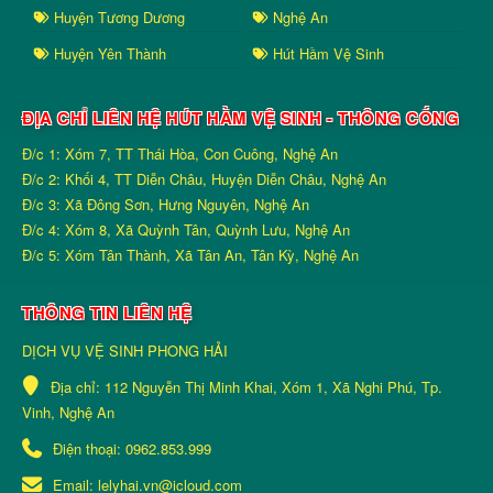
Huyện Tương Dương
Nghệ An
Huyện Yên Thành
Hút Hầm Vệ Sinh
ĐỊA CHỈ LIÊN HỆ HÚT HẦM VỆ SINH - THÔNG CỐNG
Đ/c 1: Xóm 7, TT Thái Hòa, Con Cuông, Nghệ An
Đ/c 2: Khối 4, TT Diễn Châu, Huyện Diễn Châu, Nghệ An
Đ/c 3: Xã Đông Sơn, Hưng Nguyên, Nghệ An
Đ/c 4: Xóm 8, Xã Quỳnh Tân, Quỳnh Lưu, Nghệ An
Đ/c 5: Xóm Tân Thành, Xã Tân An, Tân Kỳ, Nghệ An
THÔNG TIN LIÊN HỆ
DỊCH VỤ VỆ SINH PHONG HẢI
Địa chỉ:
112 Nguyễn Thị Minh Khai, Xóm 1, Xã Nghi Phú, Tp.
Vinh, Nghệ An
Điện thoại:
0962.853.999
Email:
lelyhai.vn@icloud.com