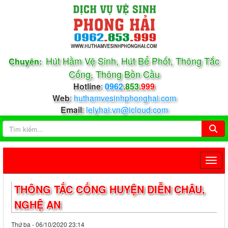
Hút Hầm Vệ Sinh, Hút Bể Phốt, Thông Tắc
Chuyên:
Cống, Thông Bồn Cầu
Hotline
:
0962
.
853
.999
Web
:
huthamvesinhphonghai.com
Email
:
lelyhai.vn@icloud.com
THÔNG TẮC CỐNG HUYỆN DIỄN CHÂU,
NGHỆ AN
Thứ ba - 06/10/2020 23:14