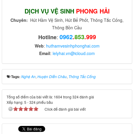
DỊCH VỤ VỆ SINH
PHONG HẢI
Chuyên:
Hút Hầm Vệ Sinh, Hút Bể Phốt, Thông Tắc Cống,
Thông Bồn Cầu
0962
.
853
.999
:
Hotline
Web
:
huthamvesinhphonghai.com
Email
:
lelyhai.vn@icloud.com
Tags:
Nghệ An
,
Huyện Diễn Châu
,
Thông Tắc Cống
Tổng số điểm của bài viết là: 1604 trong 324 đánh giá
Xếp hạng:
5
-
324
phiếu bầu
Click để đánh giá bài viết