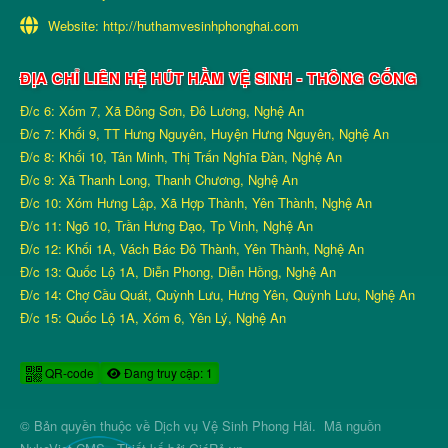
Website:
http://huthamvesinhphonghai.com
ĐỊA CHỈ LIÊN HỆ HÚT HẦM VỆ SINH - THÔNG CỐNG
Đ/c 6: Xóm 7, Xã Đông Sơn, Đô Lương, Nghệ An
Đ/c 7: Khối 9, TT Hưng Nguyên, Huyện Hưng Nguyên, Nghệ An
Đ/c 8: Khối 10, Tân Minh, Thị Trấn Nghĩa Đàn, Nghệ An
Đ/c 9: Xã Thanh Long, Thanh Chương, Nghệ An
Đ/c 10: Xóm Hưng Lập, Xã Hợp Thành, Yên Thành, Nghệ An
Đ/c 11: Ngõ 10, Trần Hưng Đạo, Tp Vinh, Nghệ An
Đ/c 12: Khối 1A, Vách Bác Đô Thành, Yên Thành, Nghệ An
Đ/c 13: Quốc Lộ 1A, Diễn Phong, Diễn Hồng, Nghệ An
Đ/c 14: Chợ Cầu Quát, Quỳnh Lưu, Hưng Yên, Quỳnh Lưu, Nghệ An
Đ/c 15: Quốc Lộ 1A, Xóm 6, Yên Lý, Nghệ An
QR-code
Đang truy cập: 1
© Bản quyền thuộc về
Dịch vụ Vệ Sinh Phong Hải
.
Mã nguồn