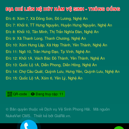
ĐỊA CHỈ LIÊN HỆ HÚT HẦM VỆ SINH - THÔNG CỐNG
Đ/c 6: Xóm 7, Xã Đông Sơn, Đô Lương, Nghệ An
Đ/c 7: Khối 9, TT Hưng Nguyên, Huyện Hưng Nguyên, Nghệ An
Đ/c 8: Khối 10, Tân Minh, Thị Trấn Nghĩa Đàn, Nghệ An
Đ/c 9: Xã Thanh Long, Thanh Chương, Nghệ An
Đ/c 10: Xóm Hưng Lập, Xã Hợp Thành, Yên Thành, Nghệ An
Đ/c 11: Ngõ 10, Trần Hưng Đạo, Tp Vinh, Nghệ An
Đ/c 12: Khối 1A, Vách Bác Đô Thành, Yên Thành, Nghệ An
Đ/c 13: Quốc Lộ 1A, Diễn Phong, Diễn Hồng, Nghệ An
Đ/c 14: Chợ Cầu Quát, Quỳnh Lưu, Hưng Yên, Quỳnh Lưu, Nghệ An
Đ/c 15: Quốc Lộ 1A, Xóm 6, Yên Lý, Nghệ An
QR-code
Đang truy cập: 11
© Bản quyền thuộc về
Dịch vụ Vệ Sinh Phong Hải
.
Mã nguồn
NukeViet CMS
.
Thiết kế bởi
GiáRẻ.vn
.