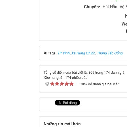
Chuyên:
Hút Hầm Vệ Si
W
Tags:
TP Vinh
,
Xã Hưng Chính
,
Thông Tắc Cống
Tổng số điểm của bài viết là: 869 trong 174 đánh giá
Xếp hạng:
5
-
174
phiếu bầu
Click để đánh giá bài viết
Những tin mới hơn