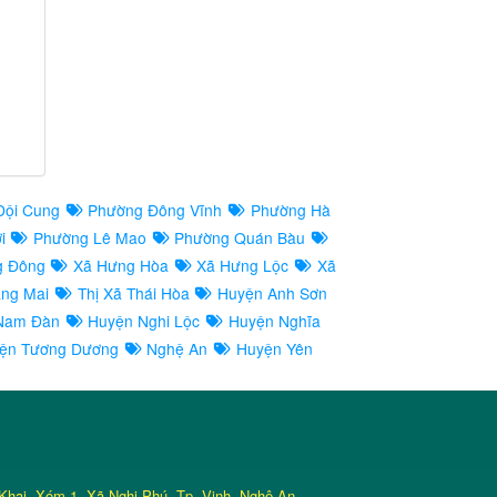
Đội Cung
Phường Đông Vĩnh
Phường Hà
ợi
Phường Lê Mao
Phường Quán Bàu
g Đông
Xã Hưng Hòa
Xã Hưng Lộc
Xã
àng Mai
Thị Xã Thái Hòa
Huyện Anh Sơn
Nam Đàn
Huyện Nghi Lộc
Huyện Nghĩa
ện Tương Dương
Nghệ An
Huyện Yên
Khai, Xóm 1, Xã Nghi Phú, Tp. Vinh, Nghệ An