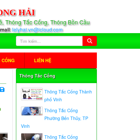
ONG HẢI
Rẻ, Thông Tắc Cống, Thông Bồn Cầu
mail
:
lelyhai.vn@icloud.com
C CỐNG
LIÊN HỆ
Thông Tắc Cống
Thông Tắc Cống Thành
phố Vinh
h
Thông Tắc Cống
Phường Bến Thủy, TP
Vinh
Thông Tắc Cống