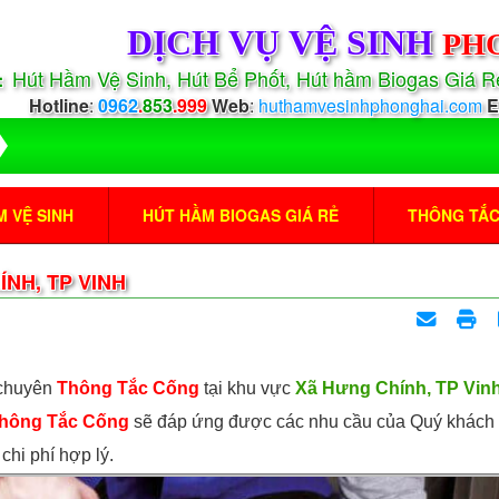
DỊCH VỤ VỆ SINH
PH
Hút Hầm Vệ Sinh, Hút Bể Phốt, Hút hầm Biogas Giá 
:
Hotline
:
0962
.
853
.999
Web
:
huthamvesinhphonghai.com
E
 VỆ SINH
HÚT HẦM BIOGAS GIÁ RẺ
THÔNG TẮ
NH, TP VINH
 chuyên
Thông Tắc Cống
tại khu vực
Xã Hưng Chính, TP Vin
hông Tắc Cống
sẽ đáp ứng được các nhu cầu của Quý khách
chi phí hợp lý.