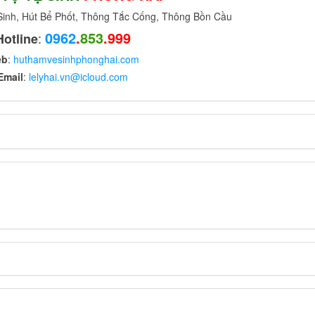
nh, Hút Bể Phốt, Thông Tắc Cống, Thông Bồn Cầu
0962
.
853
.999
:
Hotline
eb
:
huthamvesinhphonghai.com
Email
:
lelyhai.vn@icloud.com