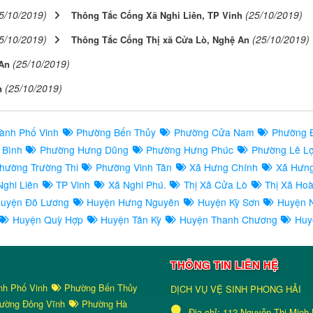
5/10/2019)
(25/10/2019)
Thông Tắc Cống Xã Nghi Liên, TP Vinh
5/10/2019)
(25/10/2019)
Thông Tắc Cống Thị xã Cửa Lò, Nghệ An
(25/10/2019)
An
(25/10/2019)
n
ành Phố Vinh
Phường Bến Thủy
Phường Cửa Nam
Phường 
 Bình
Phường Hưng Dũng
Phường Hưng Phúc
Phường Lê L
hường Trường Thi
Phường Vinh Tân
Xã Hưng Chính
Xã Hưn
ghi Liên
TP Vinh
Xã Nghi Phú.
Thị Xã Cửa Lò
Thị Xã Ho
uyện Đô Lương
Huyện Hưng Nguyên
Huyện Kỳ Sơn
Huyện 
Huyện Quỳ Hợp
Huyện Tân Kỳ
Huyện Thanh Chương
Huy
THÔNG TIN LIÊN HỆ
nh Phố Vinh
Phường Bến Thủy
DỊCH VỤ VỆ SINH PHONG HẢI
ường Đông Vĩnh
Phường Hà
Địa chỉ:
112 Nguyễn Thị Minh 