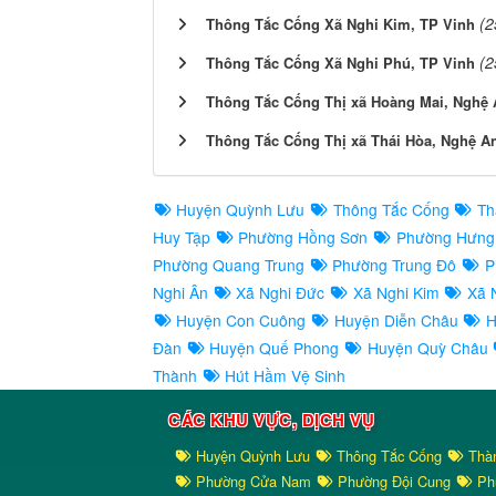
(2
Thông Tắc Cống Xã Nghi Kim, TP Vinh
(2
Thông Tắc Cống Xã Nghi Phú, TP Vinh
Thông Tắc Cống Thị xã Hoàng Mai, Nghệ 
Thông Tắc Cống Thị xã Thái Hòa, Nghệ A
Huyện Quỳnh Lưu
Thông Tắc Cống
Th
Huy Tập
Phường Hồng Sơn
Phường Hưng
Phường Quang Trung
Phường Trung Đô
P
Nghi Ân
Xã Nghi Đức
Xã Nghi Kim
Xã N
Huyện Con Cuông
Huyện Diễn Châu
H
Đàn
Huyện Quế Phong
Huyện Quỳ Châu
Thành
Hút Hầm Vệ Sinh
CÁC KHU VỰC, DỊCH VỤ
Huyện Quỳnh Lưu
Thông Tắc Cống
Thà
Phường Cửa Nam
Phường Đội Cung
Ph