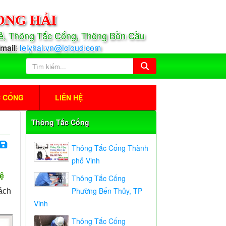
ONG HẢI
Rẻ, Thông Tắc Cống, Thông Bồn Cầu
mail
:
lelyhai.vn@icloud.com
C CỐNG
LIÊN HỆ
Thông Tắc Cống
Thông Tắc Cống Thành
phố Vinh
ệ
Thông Tắc Cống
Phường Bến Thủy, TP
ách
Vinh
Thông Tắc Cống