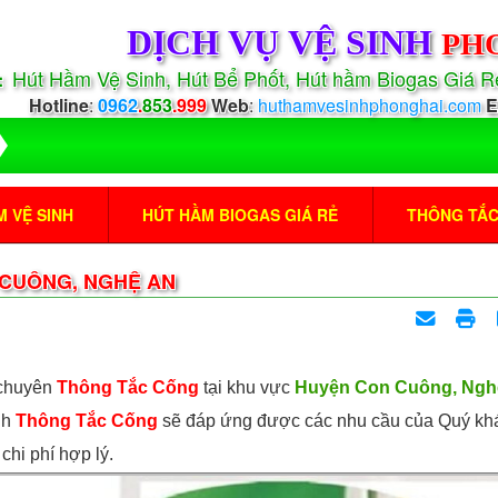
DỊCH VỤ VỆ SINH
PH
Hút Hầm Vệ Sinh, Hút Bể Phốt, Hút hầm Biogas Giá 
:
Hotline
:
0962
.
853
.999
Web
:
huthamvesinhphonghai.com
E
 VỆ SINH
HÚT HẦM BIOGAS GIÁ RẺ
THÔNG TẮ
CUÔNG, NGHỆ AN
 chuyên
Thông Tắc Cống
tại khu vực
Huyện Con Cuông, Ngh
nh
Thông Tắc Cống
sẽ đáp ứng được các nhu cầu của Quý kh
chi phí hợp lý.