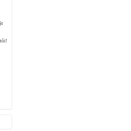
ặt
tôi!