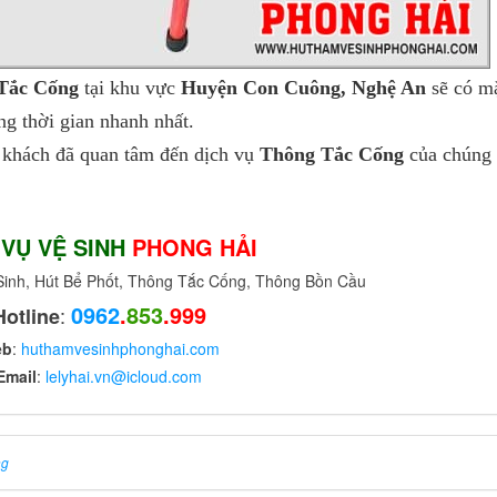
Tắc Cống
tại khu vực
Huyện Con Cuông, Nghệ An
sẽ có m
g thời gian nhanh nhất.
khách đã quan tâm đến dịch vụ
Thông Tắc Cống
của chúng 
 VỤ VỆ SINH
PHONG HẢI
nh, Hút Bể Phốt, Thông Tắc Cống, Thông Bồn Cầu
0962
.
853
.999
:
Hotline
eb
:
huthamvesinhphonghai.com
Email
:
lelyhai.vn@icloud.com
ng