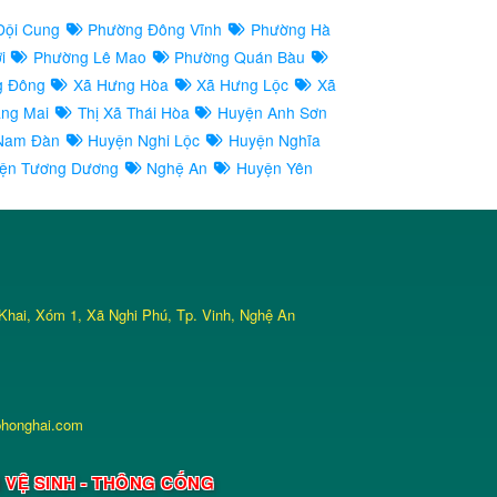
Đội Cung
Phường Đông Vĩnh
Phường Hà
ợi
Phường Lê Mao
Phường Quán Bàu
g Đông
Xã Hưng Hòa
Xã Hưng Lộc
Xã
àng Mai
Thị Xã Thái Hòa
Huyện Anh Sơn
Nam Đàn
Huyện Nghi Lộc
Huyện Nghĩa
ện Tương Dương
Nghệ An
Huyện Yên
Khai, Xóm 1, Xã Nghi Phú, Tp. Vinh, Nghệ An
phonghai.com
M VỆ SINH - THÔNG CỐNG