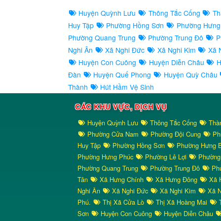
Huyện Quỳnh Lưu
Thông Tắc Cống
Th
Huy Tập
Phường Hồng Sơn
Phường Hưng
Phường Quang Trung
Phường Trung Đô
P
Nghi Ân
Xã Nghi Đức
Xã Nghi Kim
Xã N
Huyện Con Cuông
Huyện Diễn Châu
H
Đàn
Huyện Quế Phong
Huyện Quỳ Châu
Thành
Hút Hầm Vệ Sinh
CÁC KHU VỰC, DỊCH VỤ
Huyện Quỳnh Lưu
Thông Tắc Cống
Thà
Phường Cửa Nam
Phường Đội Cung
Ph
Huy Tập
Phường Hồng Sơn
Phường Hưng 
Phường Hưng Phúc
Phường Lê Lợi
Phường
Phường Quang Trung
Phường Trung Đô
Phư
Tân
Xã Hưng Chính
Xã Hưng Đông
Xã 
Nghi Ân
Xã Nghi Đức
Xã Nghi Kim
Xã N
Phú.
Thị Xã Cửa Lò
Thị Xã Hoàng Mai
T
Sơn
Huyện Con Cuông
Huyện Diễn Châu