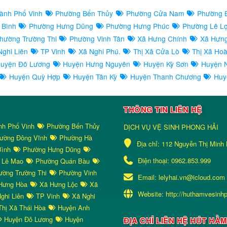
ành Phố Vinh
Phường Bến Thủy
Phường Cửa Nam
Phường 
 Bình
Phường Hưng Dũng
Phường Hưng Phúc
Phường Lê L
hường Trường Thi
Phường Vinh Tân
Xã Hưng Chính
Xã Hưn
ghi Liên
TP Vinh
Xã Nghi Phú.
Thị Xã Cửa Lò
Thị Xã Ho
uyện Đô Lương
Huyện Hưng Nguyên
Huyện Kỳ Sơn
Huyện 
Huyện Quỳ Hợp
Huyện Tân Kỳ
Huyện Thanh Chương
Huy
THÔNG TIN LIÊN HỆ
nh Phố Vinh
Phường Bến Thủy
DỊCH VỤ VỆ SINH PHONG HẢI
ường Đông Vĩnh
Phường Hà
Địa chỉ:
112 Nguyễn Thị Minh 
Bình
Phường Hưng Dũng
Điện thoại:
0962.853.999
 Lê Mao
Phường Quán Bàu
ờng Trường Thi
Phường Vinh
Email:
lelyhai.vn@icloud.com
Hưng Hòa
Xã Hưng Lộc
Xã
Website:
http://huthamvesinh
ghi Liên
TP Vinh
Xã Nghi
hị Xã Thái Hòa
Huyện Anh
Huyện Đô Lương
Huyện
ĐỊA CHỈ LIÊN HỆ HÚT HẦ